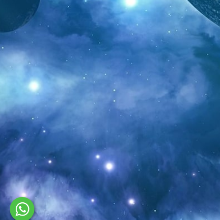
MITRA77 -
Livechat 24/7
Selamat Datang di
MITRA77, Kami
Selalu hadir dan siap
melayani Kakak
Semua
BERMAIN VIA
TELEGRAM
DOWNLOAD APK
MOBILE
WHATSAPP - ADMIN